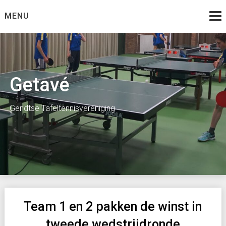
Skip
MENU
to
content
Getavé
Gendtse Tafeltennisvereniging
Team 1 en 2 pakken de winst in
tweede wedstrijdronde