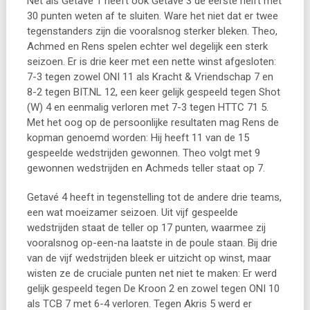
Net als Getavé 1 heeft ook Getavé 3 de eerste helft met
30 punten weten af te sluiten. Ware het niet dat er twee
tegenstanders zijn die vooralsnog sterker bleken. Theo,
Achmed en Rens spelen echter wel degelijk een sterk
seizoen. Er is drie keer met een nette winst afgesloten:
7-3 tegen zowel ONI 11 als Kracht & Vriendschap 7 en
8-2 tegen BIT.NL 12, een keer gelijk gespeeld tegen Shot
(W) 4 en eenmalig verloren met 7-3 tegen HTTC 71 5.
Met het oog op de persoonlijke resultaten mag Rens de
kopman genoemd worden: Hij heeft 11 van de 15
gespeelde wedstrijden gewonnen. Theo volgt met 9
gewonnen wedstrijden en Achmeds teller staat op 7.
Getavé 4 heeft in tegenstelling tot de andere drie teams,
een wat moeizamer seizoen. Uit vijf gespeelde
wedstrijden staat de teller op 17 punten, waarmee zij
vooralsnog op-een-na laatste in de poule staan. Bij drie
van de vijf wedstrijden bleek er uitzicht op winst, maar
wisten ze de cruciale punten net niet te maken: Er werd
gelijk gespeeld tegen De Kroon 2 en zowel tegen ONI 10
als TCB 7 met 6-4 verloren. Tegen Akris 5 werd er