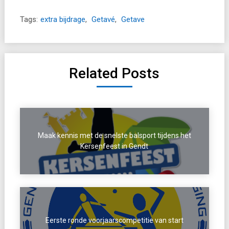
Tags:
extra bijdrage
,
Getavé
,
Getave
Related Posts
Maak kennis met de snelste balsport tijdens het
Kersenfeest in Gendt
Eerste ronde voorjaarscompetitie van start