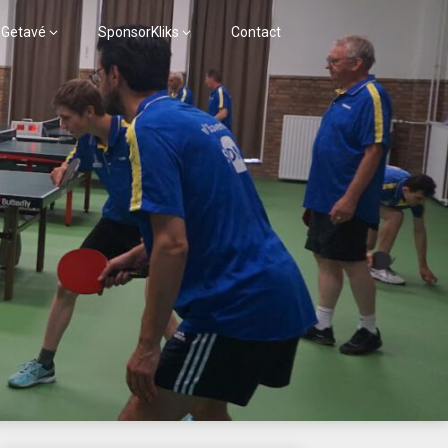
 Getavé
SponsorKliks
Contact