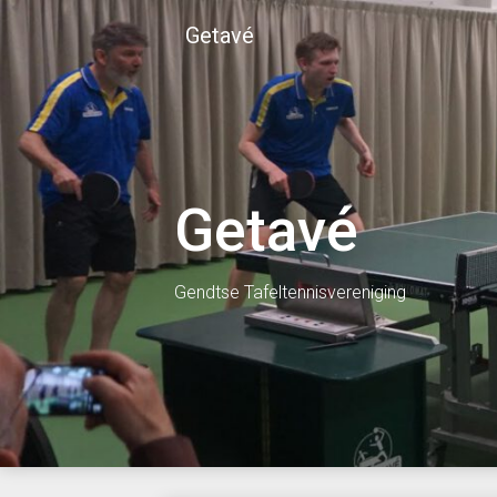
Skip
Getavé
to
content
Getavé
Gendtse Tafeltennisvereniging