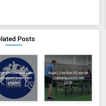
lated Posts
stemperiode voor Rabo
Hugo (J) en Bob (S) zijn de
ubSupport is van start
Clubkampioenen van
gegaan!
2023!