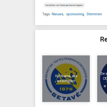
Tags:
Nieuws
,
sponsoring
,
Stemmen
Re
De 
Vijf teams, zes
Cl
wedstrijden!