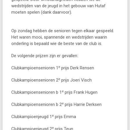
wedstrijden van de jeugd in het gebouw van Hutaf
moeten spelen (dank daarvoor).
Op zondag hebben de senioren tegen elkaar gespeeld.
Het waren mooi, spannende en wedstrijden waarin
onderling is bepaald wie de beste van de club is.
De volgende prijzen zijn er gevallen:
e
Clubkampioensenioren 1
prijs Derk Rensen
e
Clubkampioensenioren 2
prijs Joeri Visch
e
Clubkampioensenioren b 1
prijs Frank Hugen
e
Clubkampioensenioren b 2
prijs Harrie Derksen
e
Clubkampioenjeugd 1
prijs Emma
e
Clubkampioenjeugd 2
prijs Teun