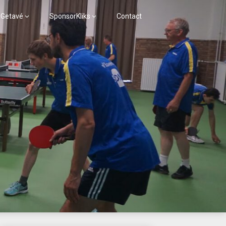
 Getavé
SponsorKliks
Contact