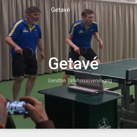
Skip
Getavé
to
content
Getavé
Gendtse Tafeltennisvereniging