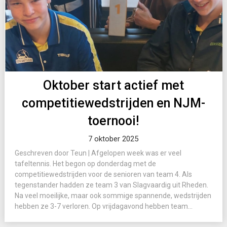
Oktober start actief met
competitiewedstrijden en NJM-
toernooi!
7 oktober 2025
Geschreven door Teun | Afgelopen week was er veel
tafeltennis. Het begon op donderdag met de
competitiewedstrijden voor de senioren van team 4. Als
tegenstander hadden ze team 3 van Slagvaardig uit Rheden.
Na veel moeilijke, maar ook sommige spannende, wedstrijden
hebben ze 3-7 verloren. Op vrijdagavond hebben team...