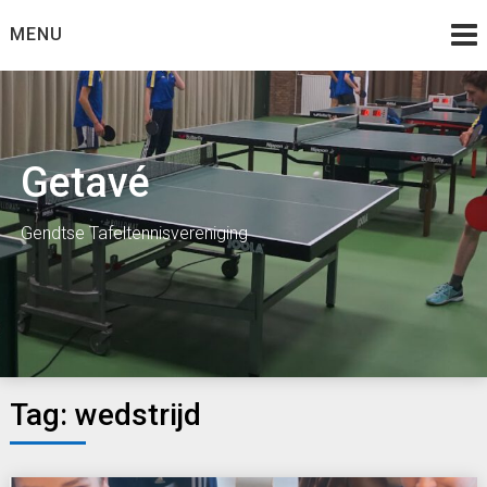
Skip
MENU
to
content
Getavé
Gendtse Tafeltennisvereniging
Tag:
wedstrijd