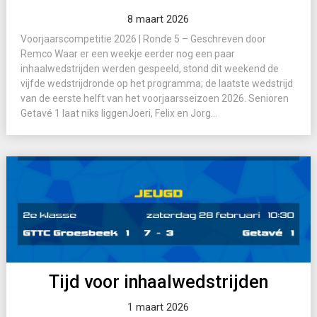
8 maart 2026
Voorjaarscompetitie 2026 | Ronde 5 – Geschreven door
Remco Waar er een weekje eerder nog een paar
inhaalwedstrijden werden gespeeld, stond dit weekend de
vijfde wedstrijdronde op het programma; de laatste wedstrijd
van de eerste helft van het voorjaarsseizoen 2026. Senioren
Getavé 1 laat niks liggenJoeri, Felix en Jorg...
Tijd voor inhaalwedstrijden
1 maart 2026