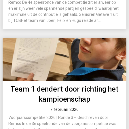
Remco De 4e speelronde van de competitie zit er alweer op
en er zijn weer vele spannende partijen gespeeld, waarbij het
maximale uit de contributie is gehaald. Senioren Getavé 1 uit
bij TCBHet team van Joeri, Felix en Hugo reisde af...
Team 1 dendert door richting het
kampioenschap
7 februari 2026
Voorjaarscompetitie 2026 | Ronde 3 – Geschreven door
Remco In de 3e speelronde van de voorjaarscompetitie was