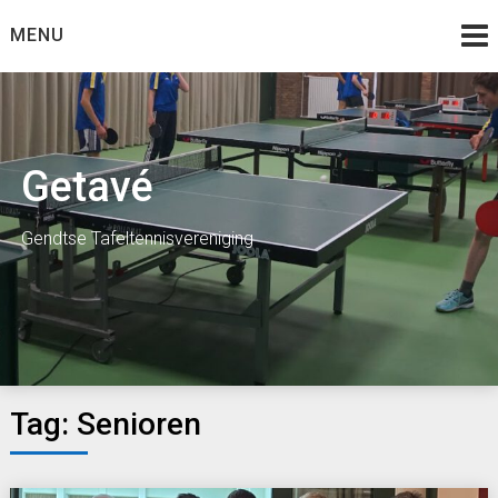
Skip
MENU
to
content
Getavé
Gendtse Tafeltennisvereniging
Tag:
Senioren