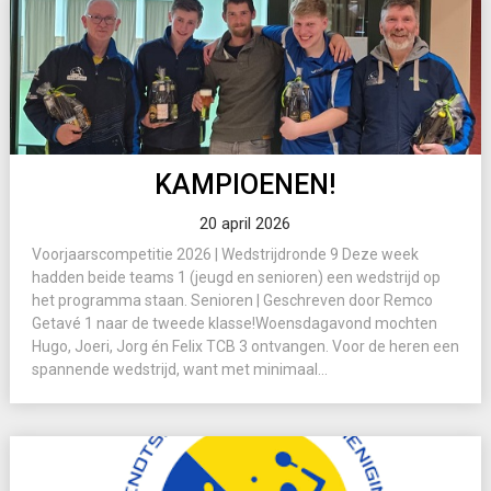
KAMPIOENEN!
20 april 2026
Voorjaarscompetitie 2026 | Wedstrijdronde 9 Deze week
hadden beide teams 1 (jeugd en senioren) een wedstrijd op
het programma staan. Senioren | Geschreven door Remco
Getavé 1 naar de tweede klasse!Woensdagavond mochten
Hugo, Joeri, Jorg én Felix TCB 3 ontvangen. Voor de heren een
spannende wedstrijd, want met minimaal...