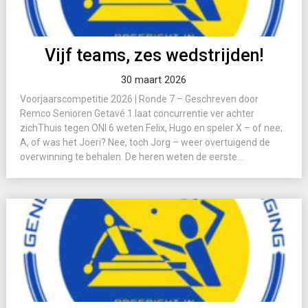
Vijf teams, zes wedstrijden!
30 maart 2026
Voorjaarscompetitie 2026 | Ronde 7 – Geschreven door
Remco Senioren Getavé 1 laat concurrentie ver achter
zichThuis tegen ONI 6 weten Felix, Hugo en speler X – of nee;
A, of was het Joeri? Nee, toch Jorg – weer overtuigend de
overwinning te behalen. De heren weten de eerste...