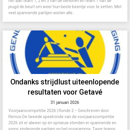
het aan team 1, 2 en 3 van de senioren en team 1 van de
jeugd de beurt om weer hun beste beentje voor te zetten. Met
veel spannende partijen wisten alle...
Ondanks strijdlust uiteenlopende
resultaten voor Getavé
31 januari 2026
Voorjaarscompetitie 2026 | Ronde 2 – Geschreven door
Remco De tweede speelronde van de voorjaarscompetitie
2026 zit er alweer op en opnieuw stonden er spannende en
soms zinderende partijen op het programma. Twee teams