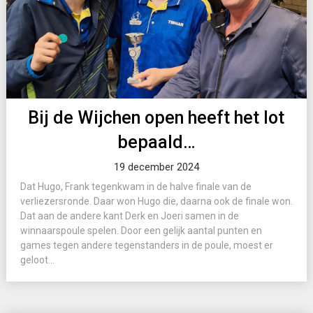
Bij de Wijchen open heeft het lot
bepaald…
19 december 2024
Dat Hugo, Frank tegenkwam in de halve finale van de
verliezersronde. Daar won Hugo die, daarna ook de finale won.
Dat aan de andere kant Derk en Joeri samen in de
winnaarspoule spelen. Door een gelijk aantal punten en
games tegen andere tegenstanders in de poule, moest er
geloot...