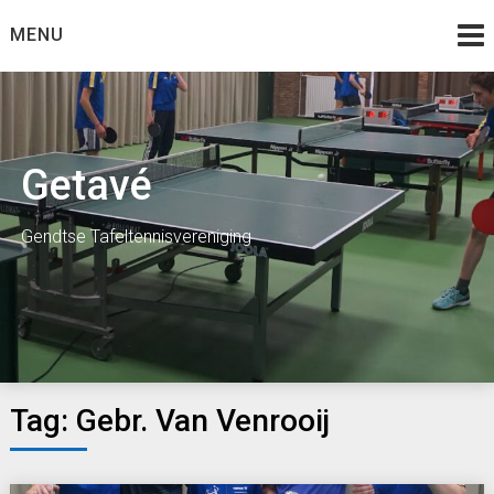
Skip
MENU
to
content
Getavé
Gendtse Tafeltennisvereniging
Tag:
Gebr. Van Venrooij