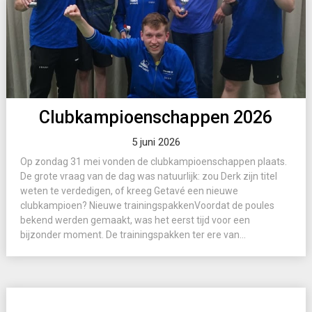
Clubkampioenschappen 2026
5 juni 2026
Op zondag 31 mei vonden de clubkampioenschappen plaats.
De grote vraag van de dag was natuurlijk: zou Derk zijn titel
weten te verdedigen, of kreeg Getavé een nieuwe
clubkampioen? Nieuwe trainingspakkenVoordat de poules
bekend werden gemaakt, was het eerst tijd voor een
bijzonder moment. De trainingspakken ter ere van...