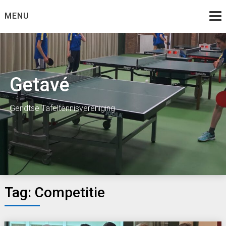
Skip
MENU
to
content
Getavé
Gendtse Tafeltennisvereniging
Tag:
Competitie