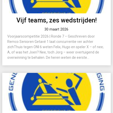
Vijf teams, zes wedstrijden!
30 maart 2026
Voorjaarscompetitie 2026 | Ronde 7 – Geschreven door
Remco Senioren Getavé 1 laat concurrentie ver achter
zichThuis tegen ONI 6 weten Felix, Hugo en speler X – of nee;
A, of was het Joeri? Nee, toch Jorg – weer overtuigend de
overwinning te behalen. De heren weten de eerste...