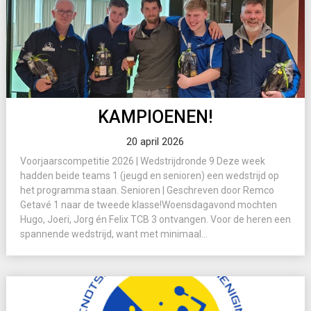
KAMPIOENEN!
20 april 2026
Voorjaarscompetitie 2026 | Wedstrijdronde 9 Deze week
hadden beide teams 1 (jeugd en senioren) een wedstrijd op
het programma staan. Senioren | Geschreven door Remco
Getavé 1 naar de tweede klasse!Woensdagavond mochten
Hugo, Joeri, Jorg én Felix TCB 3 ontvangen. Voor de heren een
spannende wedstrijd, want met minimaal...