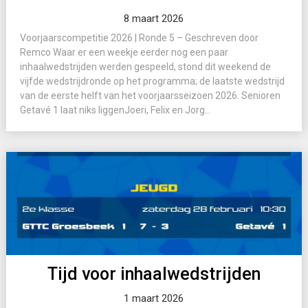
8 maart 2026
Voorjaarscompetitie 2026 | Ronde 5 – Geschreven door
Remco Waar er een weekje eerder nog een paar
inhaalwedstrijden werden gespeeld, stond dit weekend de
vijfde wedstrijdronde op het programma; de laatste wedstrijd
van de eerste helft van het voorjaarsseizoen 2026. Senioren
Getavé 1 laat niks liggenJoeri, Felix en Jorg...
Tijd voor inhaalwedstrijden
1 maart 2026