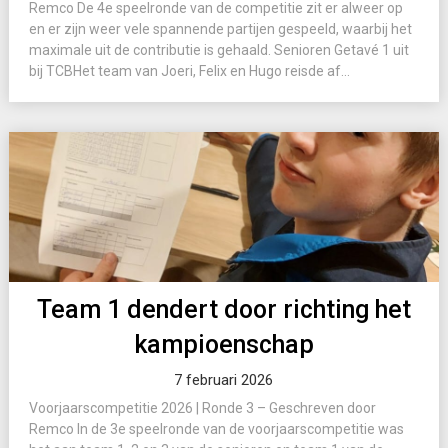
Remco De 4e speelronde van de competitie zit er alweer op
en er zijn weer vele spannende partijen gespeeld, waarbij het
maximale uit de contributie is gehaald. Senioren Getavé 1 uit
bij TCBHet team van Joeri, Felix en Hugo reisde af...
Team 1 dendert door richting het
kampioenschap
7 februari 2026
Voorjaarscompetitie 2026 | Ronde 3 – Geschreven door
Remco In de 3e speelronde van de voorjaarscompetitie was