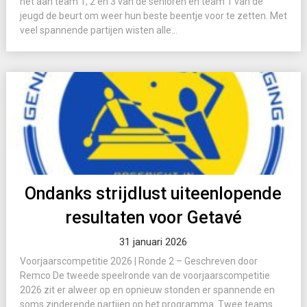
het aan team 1, 2 en 3 van de senioren en team 1 van de
jeugd de beurt om weer hun beste beentje voor te zetten. Met
veel spannende partijen wisten alle...
Ondanks strijdlust uiteenlopende
resultaten voor Getavé
31 januari 2026
Voorjaarscompetitie 2026 | Ronde 2 – Geschreven door
Remco De tweede speelronde van de voorjaarscompetitie
2026 zit er alweer op en opnieuw stonden er spannende en
soms zinderende partijen op het programma. Twee teams