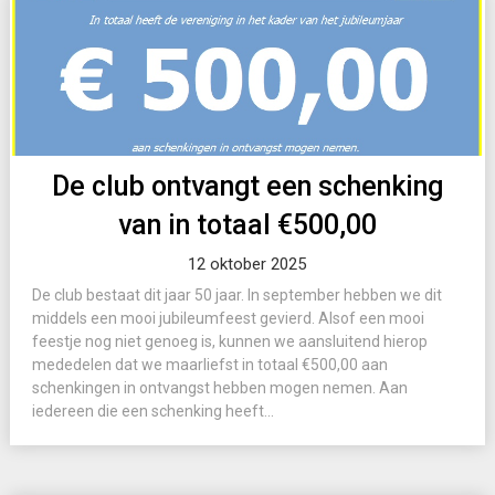
De club ontvangt een schenking
van in totaal €500,00
12 oktober 2025
De club bestaat dit jaar 50 jaar. In september hebben we dit
middels een mooi jubileumfeest gevierd. Alsof een mooi
feestje nog niet genoeg is, kunnen we aansluitend hierop
mededelen dat we maarliefst in totaal €500,00 aan
schenkingen in ontvangst hebben mogen nemen. Aan
iedereen die een schenking heeft...